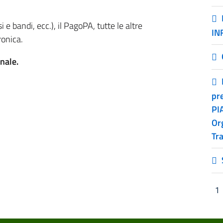
i e bandi, ecc.), il PagoPA, tutte le altre
IN
ronica.
onale.
pr
PIA
Org
Tr
1