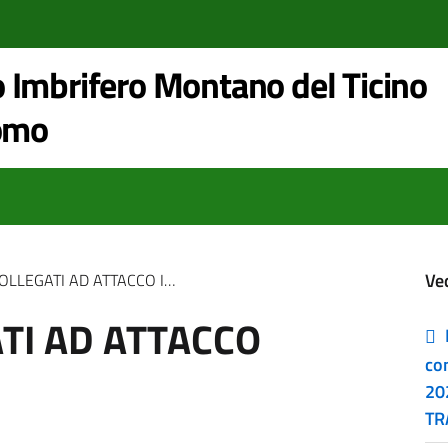
 Imbrifero Montano del Ticino
Como
Ve
EGATI AD ATTACCO INFORMATICO
ATI AD ATTACCO
co
20
TR