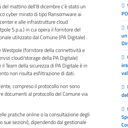
5 del mattino dell’8 dicembre c’è stato un
PO
cco cyber mirato di tipo Ransomware ai
center e alle infrastrutture cloud
pole S.p.a.) in cui opera il fornitore del
un
onale utilizzato dal Comune (PA Digitale) .
Dir
 Westpole (fornitore della connettività e
ervizi cloud/storage della PA Digitale)
int
il Team della sicurezza di PA Digitale è in
val
o non risulta esfiltrazione di dati.
ll’ente, compreso il protocollo non sono
re documenti al protocollo del Comune via
de
elle pratiche online o la consultazione degli
Sp
 o sue sezioni), dipendendo dal gestionale
Co