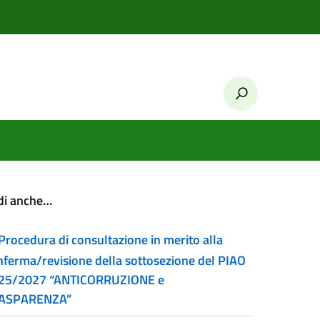
di anche…
Procedura di consultazione in merito alla
nferma/revisione della sottosezione del PIAO
25/2027 “ANTICORRUZIONE e
ASPARENZA”