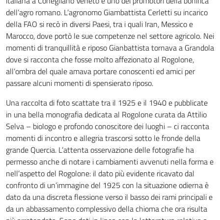
italiana a Conegliano Veneto e uno dei promotori della bonifica
dell’agro romano. L’agronomo Giambattista Cerletti su incarico
della FAO si recò in diversi Paesi, tra i quali Iran, Messico e
Marocco, dove portò le sue competenze nel settore agricolo. Nei
momenti di tranquillità e riposo Gianbattista tornava a Grandola
dove si racconta che fosse molto affezionato al Rogolone,
all’ombra del quale amava portare conoscenti ed amici per
passare alcuni momenti di spensierato riposo.
Una raccolta di foto scattate tra il 1925 e il 1940 e pubblicate
in una bella monografia dedicata al Rogolone curata da Attilio
Selva – biologo e profondo conoscitore dei luoghi – ci racconta
momenti di incontro e allegria trascorsi sotto le fronde della
grande Quercia. L’attenta osservazione delle fotografie ha
permesso anche di notare i cambiamenti avvenuti nella forma e
nell’aspetto del Rogolone: il dato più evidente ricavato dal
confronto di un’immagine del 1925 con la situazione odierna è
dato da una discreta flessione verso il basso dei rami principali e
da un abbassamento complessivo della chioma che ora risulta