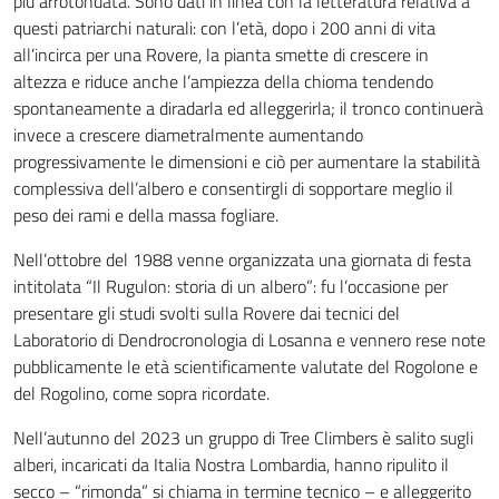
più arrotondata. Sono dati in linea con la letteratura relativa a
questi patriarchi naturali: con l’età, dopo i 200 anni di vita
all’incirca per una Rovere, la pianta smette di crescere in
altezza e riduce anche l’ampiezza della chioma tendendo
spontaneamente a diradarla ed alleggerirla; il tronco continuerà
invece a crescere diametralmente aumentando
progressivamente le dimensioni e ciò per aumentare la stabilità
complessiva dell’albero e consentirgli di sopportare meglio il
peso dei rami e della massa fogliare.
Nell’ottobre del 1988 venne organizzata una giornata di festa
intitolata “Il Rugulon: storia di un albero”: fu l’occasione per
presentare gli studi svolti sulla Rovere dai tecnici del
Laboratorio di Dendrocronologia di Losanna e vennero rese note
pubblicamente le età scientificamente valutate del Rogolone e
del Rogolino, come sopra ricordate.
Nell’autunno del 2023 un gruppo di Tree Climbers è salito sugli
alberi, incaricati da Italia Nostra Lombardia, hanno ripulito il
secco – “rimonda” si chiama in termine tecnico – e alleggerito